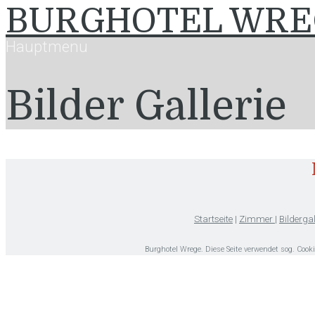
BURGHOTEL WRE
Hauptmenu
Bilder Gallerie
Startseite
|
Zimmer
|
Bildergal
Burghotel Wrege. Diese Seite verwendet sog. Coo